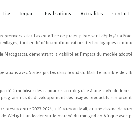
rtise
Impact
Réalisations
Actualités
Contact
emiers sites faisant office de projet pilote sont déployés à Madaga
ept villages, tout en bénéficiant d’innovations technologiques continu
e Madagascar, démontrant la viabilité et l’impact du modèle adopté
tions avec 5 sites pilotes dans le sud du Mali. Le nombre de villag
pacité à mobiliser des capitaux s’accroît grâce à une levée de fonds
t les programmes de développement des usages productifs renforcent s
 prévus entre 2023-2024, +10 sites au Mali, et une dizaine de sites
fera de WeLight un leader sur le marché du minigrid en Afrique avec 